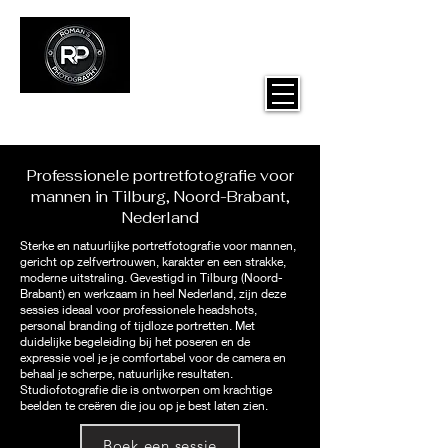
Roman's Photography
Professionele portretfotografie voor
mannen in Tilburg, Noord-Brabant,
Nederland
Sterke en natuurlijke portretfotografie voor mannen,
gericht op zelfvertrouwen, karakter en een strakke,
moderne uitstraling. Gevestigd in Tilburg (Noord-
Brabant) en werkzaam in heel Nederland, zijn deze
sessies ideaal voor professionele headshots,
personal branding of tijdloze portretten. Met
duidelijke begeleiding bij het poseren en de
expressie voel je je comfortabel voor de camera en
behaal je scherpe, natuurlijke resultaten.
Studiofotografie die is ontworpen om krachtige
beelden te creëren die jou op je best laten zien.
Boek een sessie