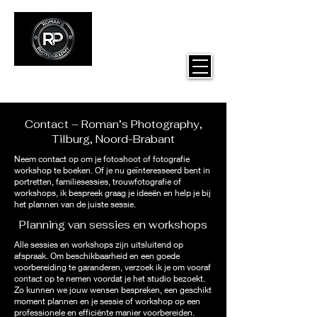
Roman's Photography
Contact – Roman’s Photography,
Tilburg, Noord-Brabant
Neem contact op om je fotoshoot of fotografie
workshop te boeken. Of je nu geïnteresseerd bent in
portretten, familiesessies, trouwfotografie of
workshops, ik bespreek graag je ideeën en help je bij
het plannen van de juiste sessie.
Planning van sessies en workshops
Alle sessies en workshops zijn uitsluitend op
afspraak. Om beschikbaarheid en een goede
voorbereiding te garanderen, verzoek ik je om vooraf
contact op te nemen voordat je het studio bezoekt.
Zo kunnen we jouw wensen bespreken, een geschikt
moment plannen en je sessie of workshop op een
professionele en efficiënte manier voorbereiden.