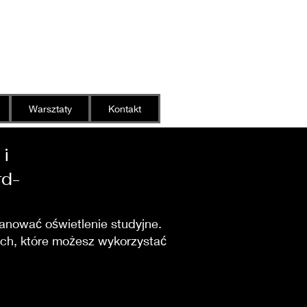
y
Warsztaty
Kontakt
i
rd-
panować oświetlenie studyjne.
iach, które możesz wykorzystać